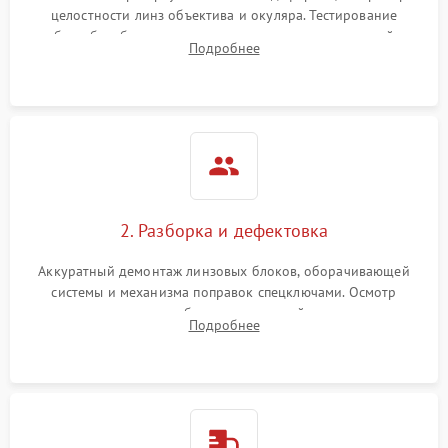
целостности линз объектива и окуляра. Тестирование
работы барабанчиков ввода поправок, кольца отстройки
Поломка системы защиты
Подробнее
1000 ₽
Подробнее →
параллакса и зума. Выявление сколов, внутренних
от перенапряжения
загрязнений и нарушений герметичности.
Поломка системы защиты
1000 ₽
Подробнее →
от замыкания
2. Разборка и дефектовка
Аккуратный демонтаж линзовых блоков, оборачивающей
системы и механизма поправок спецключами. Осмотр
внутренних резьбовых соединений, пружин и
Подробнее
уплотнительных колец. Поиск причин люфта, смещения
точки попадания или заклинивания подвижных частей.