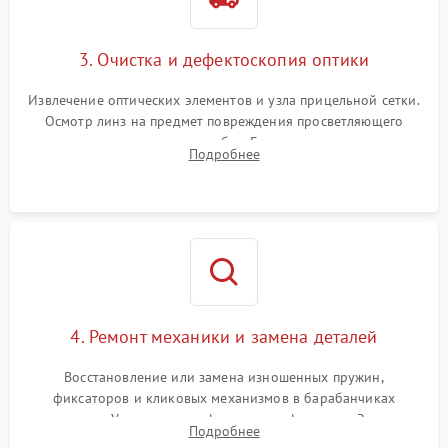
3. Очистка и дефектоскопия оптики
Извлечение оптических элементов и узла прицельной сетки.
Осмотр линз на предмет повреждения просветляющего
покрытия или появления грибка. Бережная очистка стекол
Подробнее
спецрастворами. Проверка целостности гравированной
сетки и модуля ее подсветки.
4. Ремонт механики и замена деталей
Восстановление или замена изношенных пружин,
фиксаторов и кликовых механизмов в барабанчиках
поправок. Устранение люфтов в трансфокаторе. Замена
Подробнее
поврежденных линз, разбитой сетки или восстановление