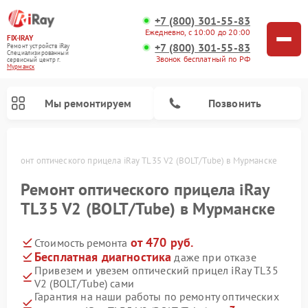
+7 (800) 301-55-83
Ежедневно, с 10:00 до 20:00
FIX-IRAY
+7 (800) 301-55-83
Ремонт устройств iRay
Специализированный
Звонок бесплатный по РФ
cервисный центр г.
Мурманск
Мы ремонтируем
Позвонить
е
Ремонт оптического прицела iRay TL35 V2 (BOLT/Tube) в Мурманске
Ремонт оптического прицела iRay
TL35 V2 (BOLT/Tube) в Мурманске
Ремонт коллиматорных прицелов iRay
Ремонт тепловизионных прицелов iRay
от 470 руб.
Стоимость ремонта
Бесплатная диагностика
даже при отказе
Привезем и увезем оптический прицел iRay TL35
V2 (BOLT/Tube) сами
Гарантия на наши работы по ремонту оптических