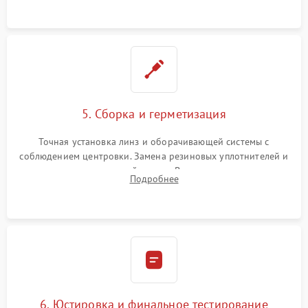
контактов в цепи подсветки прицельной марки.
5. Сборка и герметизация
Точная установка линз и оборачивающей системы с
соблюдением центровки. Замена резиновых уплотнителей и
нанесение влагозащитной смазки. Вакуумирование корпуса
Подробнее
и заполнение его осушенным азотом или аргоном для
защиты линз от внутреннего запотевания.
6. Юстировка и финальное тестирование