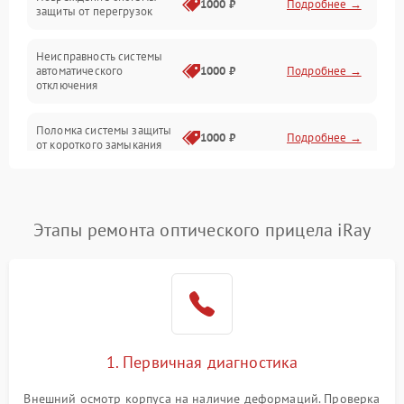
1000 ₽
Подробнее →
защиты от перегрузок
Электропитание
Неисправность системы
Механика
автоматического
1000 ₽
Подробнее →
отключения
Управление
Поломка системы защиты
1000 ₽
Подробнее →
от короткого замыкания
Корпус/Герметичность
Повреждение системы
Датчики
1000 ₽
Подробнее →
защиты от перегрева
Этапы ремонта оптического прицела iRay
Неисправность системы
защиты от
1000 ₽
Подробнее →
перенапряжения
Неисправность системы
1000 ₽
Подробнее →
защиты от замыкания
1. Первичная диагностика
Неисправность системы
1000 ₽
Подробнее →
защиты от перегрева
Внешний осмотр корпуса на наличие деформаций. Проверка