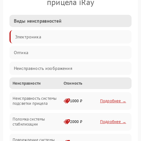
прицела iRay
Виды неисправностей
Электроника
Оптика
Неисправность изображения
Неисправности
Стоимость
Механические повреждения
Неисправность системы
Неисправность фокусировки и оптики
1000 ₽
Подробнее →
подсветки прицела
Неисправность подсветки и электроники
Поломка системы
2000 ₽
Подробнее →
стабилизации
Прочие неисправности
Повреждение системы