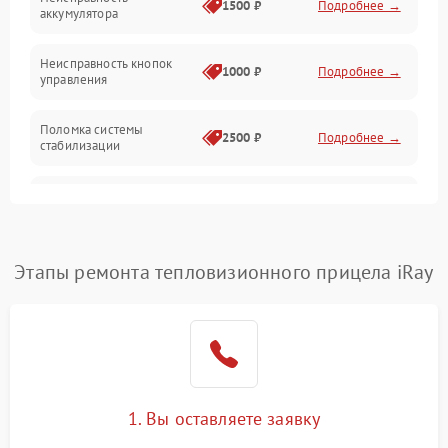
1500 ₽
Подробнее →
аккумулятора
Оптика
Неисправность кнопок
1000 ₽
Подробнее →
управления
Поломка системы
2500 ₽
Подробнее →
стабилизации
Повреждение системы
2500 ₽
Подробнее →
записи
Неисправность системы
Этапы ремонта тепловизионного прицела iRay
1500 ₽
Подробнее →
Wi-Fi
Поломка системы GPS
2000 ₽
Подробнее →
Повреждение системы
1500 ₽
Подробнее →
защиты от перегрузок
1. Вы оставляете заявку
Неисправность системы