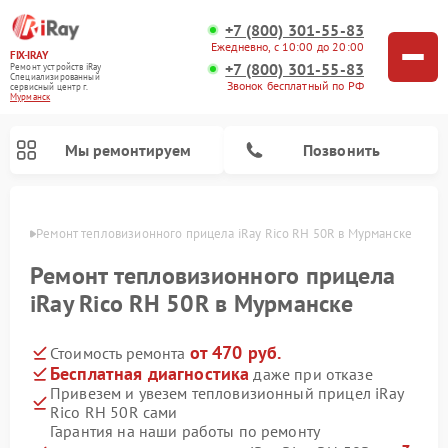
+7 (800) 301-55-83
Ежедневно, с 10:00 до 20:00
FIX-IRAY
+7 (800) 301-55-83
Ремонт устройств iRay
Специализированный
Звонок бесплатный по РФ
cервисный центр г.
Мурманск
Мы ремонтируем
Позвонить
анске
Ремонт тепловизионного прицела iRay Rico RH 50R в Мурманске
Ремонт тепловизионного прицела
iRay Rico RH 50R в Мурманске
Ремонт оптических прицелов iRay
Ремонт коллиматорных прицелов iRay
от 470 руб.
Стоимость ремонта
Бесплатная диагностика
даже при отказе
Привезем и увезем тепловизионный прицел iRay
Rico RH 50R сами
Гарантия на наши работы по ремонту