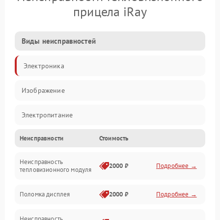
прицела iRay
Виды неисправностей
Электроника
Изображение
Электропитание
Неисправности
Стоимость
Измерения
Неисправность
Матрица
2000 ₽
Подробнее →
тепловизионного модуля
Юстировка
Поломка дисплея
2000 ₽
Подробнее →
Механические повреждения
Неисправность