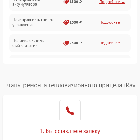
1500 ₽
Подробнее →
аккумулятора
Оптика
Неисправность кнопок
1000 ₽
Подробнее →
управления
Поломка системы
2500 ₽
Подробнее →
стабилизации
Повреждение системы
2500 ₽
Подробнее →
записи
Неисправность системы
Этапы ремонта тепловизионного прицела iRay
1500 ₽
Подробнее →
Wi-Fi
Поломка системы GPS
2000 ₽
Подробнее →
Повреждение системы
1500 ₽
Подробнее →
защиты от перегрузок
1. Вы оставляете заявку
Неисправность системы