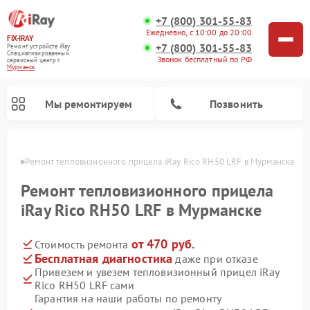
+7 (800) 301-55-83
Ежедневно, с 10:00 до 20:00
FIX-IRAY
+7 (800) 301-55-83
Ремонт устройств iRay
Специализированный
Звонок бесплатный по РФ
cервисный центр г.
Мурманск
Мы ремонтируем
Позвонить
анске
Ремонт тепловизионного прицела iRay Rico RH50 LRF в Мурманске
Ремонт тепловизионного прицела
iRay Rico RH50 LRF в Мурманске
Ремонт оптических прицелов iRay
Ремонт коллиматорных прицелов iRay
от 470 руб.
Стоимость ремонта
Бесплатная диагностика
даже при отказе
Привезем и увезем тепловизионный прицел iRay
Rico RH50 LRF сами
Гарантия на наши работы по ремонту