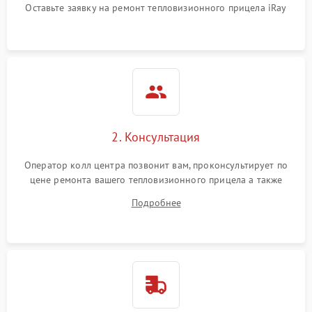
Оставьте заявку на ремонт тепловизионного прицела iRay
автоматического
1500 ₽
Подробнее →
отключения
Поломка системы защиты
1500 ₽
Подробнее →
от короткого замыкания
Повреждение системы
1500 ₽
Подробнее →
защиты от перегрева
2. Консультация
Неисправность системы
защиты от
1500 ₽
Подробнее →
Оператор колл центра позвонит вам, проконсультирует по
перенапряжения
цене ремонта вашего тепловизионного прицела а также
ответит на все ваши вопросы.
Подробнее
Неисправность системы
1500 ₽
Подробнее →
защиты от замыкания
Неисправность системы
1500 ₽
Подробнее →
защиты от перегрева
Поломка системы защиты
1500 ₽
Подробнее →
от перенапряжения