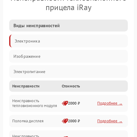
прицела iRay
Виды неисправностей
Электроника
Изображение
Электропитание
Неисправности
Стоимость
Измерения
Неисправность
Матрица
2000 ₽
Подробнее →
тепловизионного модуля
Юстировка
Поломка дисплея
2000 ₽
Подробнее →
Механические повреждения
Неисправность