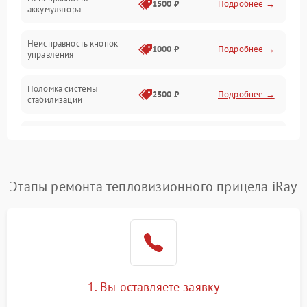
1500 ₽
Подробнее →
аккумулятора
Оптика
Неисправность кнопок
1000 ₽
Подробнее →
управления
Поломка системы
2500 ₽
Подробнее →
стабилизации
Повреждение системы
2500 ₽
Подробнее →
записи
Неисправность системы
Этапы ремонта тепловизионного прицела iRay
1500 ₽
Подробнее →
Wi-Fi
Поломка системы GPS
2000 ₽
Подробнее →
Повреждение системы
1500 ₽
Подробнее →
защиты от перегрузок
1. Вы оставляете заявку
Неисправность системы