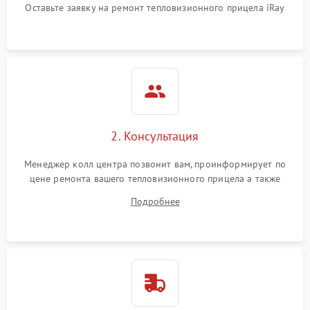
Оставьте заявку на ремонт тепловизионного прицела iRay
автоматического
1500 ₽
Подробнее →
отключения
Поломка системы защиты
1500 ₽
Подробнее →
от короткого замыкания
Повреждение системы
1500 ₽
Подробнее →
защиты от перегрева
2. Консультация
Неисправность системы
защиты от
1500 ₽
Подробнее →
Менеджер колл центра позвонит вам, проинформирует по
перенапряжения
цене ремонта вашего тепловизионного прицела а также
ответит на все ваши вопросы.
Подробнее
Неисправность системы
1500 ₽
Подробнее →
защиты от замыкания
Неисправность системы
1500 ₽
Подробнее →
защиты от перегрева
Поломка системы защиты
1500 ₽
Подробнее →
от перенапряжения