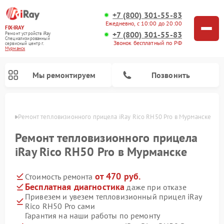
+7 (800) 301-55-83
Ежедневно, с 10:00 до 20:00
FIX-IRAY
+7 (800) 301-55-83
Ремонт устройств iRay
Специализированный
Звонок бесплатный по РФ
cервисный центр г.
Мурманск
Мы ремонтируем
Позвонить
анске
Ремонт тепловизионного прицела iRay Rico RH50 Pro в Мурманске
Ремонт тепловизионного прицела
iRay Rico RH50 Pro в Мурманске
Ремонт оптических прицелов iRay
Ремонт коллиматорных прицелов iRay
от 470 руб.
Стоимость ремонта
Бесплатная диагностика
даже при отказе
Привезем и увезем тепловизионный прицел iRay
Rico RH50 Pro сами
Гарантия на наши работы по ремонту