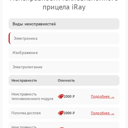
прицела iRay
Виды неисправностей
Электроника
Изображение
Электропитание
Неисправности
Стоимость
Измерения
Неисправность
Матрица
2000 ₽
Подробнее →
тепловизионного модуля
Юстировка
Поломка дисплея
2000 ₽
Подробнее →
Механические повреждения
Неисправность