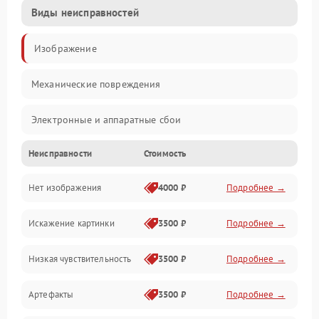
Виды неисправностей
Изображение
Механические повреждения
Электронные и аппаратные сбои
Неисправности
Стоимость
Неисправности сенсора и оптики
Нет изображения
4000 ₽
Подробнее →
Программные ошибки
Искажение картинки
3500 ₽
Подробнее →
Электропитание
Низкая чувствительность
3500 ₽
Подробнее →
Измерения
Артефакты
3500 ₽
Подробнее →
Матрица