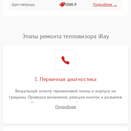
Шум матрицы
3500 ₽
Подробнее →
Проблемы питания
Температурные проблемы
Сбои коммуникаций и интерфейсов
Этапы ремонта тепловизора iRay
Программные сбои
Проблемы с объективом
1. Первичная диагностика
Экран (дисплей)
Визуальный осмотр германиевой линзы и корпуса на
трещины. Проверка включения, реакции кнопок и разъемов
зарядки. Оценка вывода тепловой сигнатуры на экран,
Подробнее
проверка базовых функций и считывание системных
ошибок.