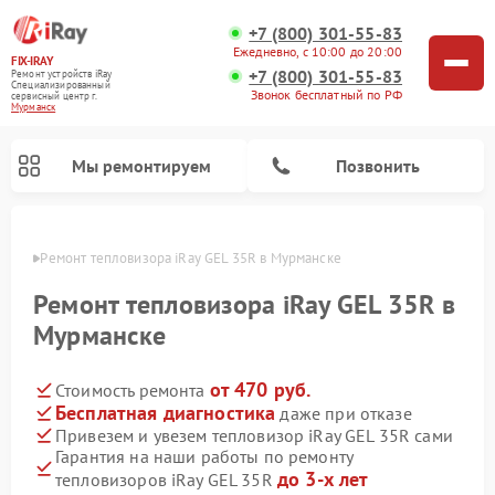
+7 (800) 301-55-83
Ежедневно, с 10:00 до 20:00
FIX-IRAY
+7 (800) 301-55-83
Ремонт устройств iRay
Специализированный
Звонок бесплатный по РФ
cервисный центр г.
Мурманск
Мы ремонтируем
Позвонить
анске
Ремонт тепловизора iRay GEL 35R в Мурманске
Ремонт тепловизора iRay GEL 35R в
Мурманске
Ремонт тепловизионных прицелов iRay
Ремонт оптических прицелов iRay
Ремонт коллиматорных прицелов iRay
от 470 руб.
Стоимость ремонта
Бесплатная диагностика
даже при отказе
Привезем и увезем тепловизор iRay GEL 35R сами
Гарантия на наши работы по ремонту
до 3-х лет
тепловизоров iRay GEL 35R