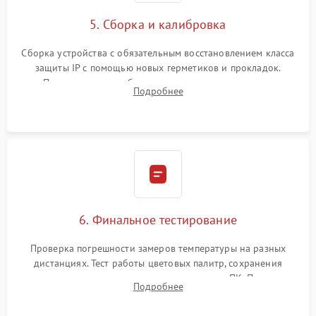
5. Сборка и калибровка
Сборка устройства с обязательным восстановлением класса
защиты IP с помощью новых герметиков и прокладок.
Программная калибровка матрицы по эталонному
Подробнее
абсолютно черному телу для точного измерения температур.
6. Финальное тестирование
Проверка погрешности замеров температуры на разных
дистанциях. Тест работы цветовых палитр, сохранения
термограмм в память и передачи данных на ПК. Проверка
Подробнее
автономности работы и итоговый контроль качества.