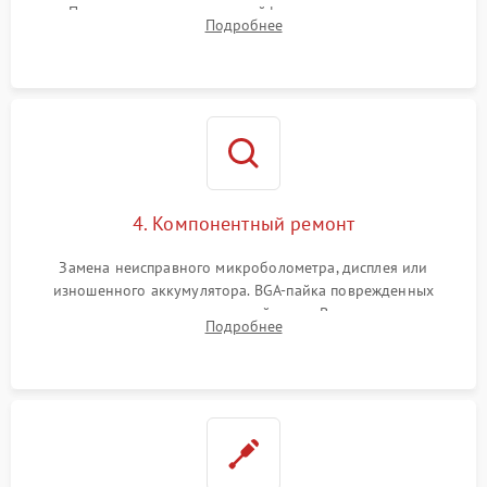
Проверка целостности шлейфов, модуля памяти и
Подробнее
интерфейсов связи. Выявление сгоревших SMD-компонентов
на плате.
4. Компонентный ремонт
Замена неисправного микроболометра, дисплея или
изношенного аккумулятора. BGA-пайка поврежденных
контроллеров на материнской плате. Восстановление
Подробнее
разъемов и кнопок, замена поврежденных элементов
корпуса.