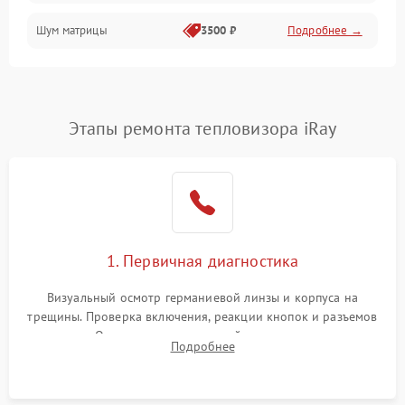
Шум матрицы
3500 ₽
Подробнее →
Проблемы питания
Температурные проблемы
Сбои коммуникаций и интерфейсов
Этапы ремонта тепловизора iRay
Программные сбои
Проблемы с объективом
1. Первичная диагностика
Экран (дисплей)
Визуальный осмотр германиевой линзы и корпуса на
трещины. Проверка включения, реакции кнопок и разъемов
зарядки. Оценка вывода тепловой сигнатуры на экран,
Подробнее
проверка базовых функций и считывание системных
ошибок.