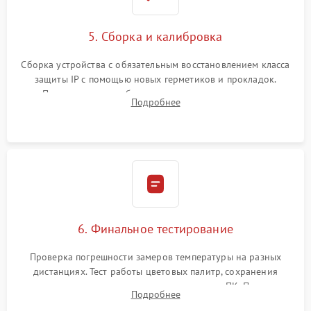
5. Сборка и калибровка
Сборка устройства с обязательным восстановлением класса
защиты IP с помощью новых герметиков и прокладок.
Программная калибровка матрицы по эталонному
Подробнее
абсолютно черному телу для точного измерения температур.
6. Финальное тестирование
Проверка погрешности замеров температуры на разных
дистанциях. Тест работы цветовых палитр, сохранения
термограмм в память и передачи данных на ПК. Проверка
Подробнее
автономности работы и итоговый контроль качества.