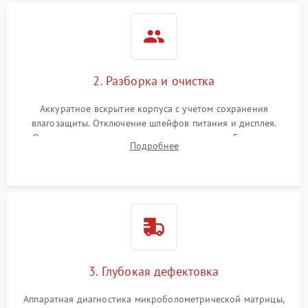
2. Разборка и очистка
Аккуратное вскрытие корпуса с учетом сохранения
влагозащиты. Отключение шлейфов питания и дисплея.
Очистка внутренних плат от окислов и пыли. Бережная
Подробнее
обработка германиевого объектива специализированными
растворами.
3. Глубокая дефектовка
Аппаратная диагностика микроболометрической матрицы,