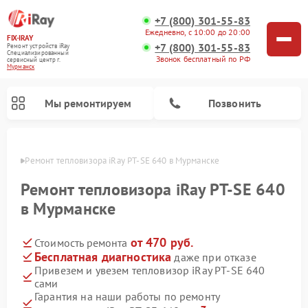
+7 (800) 301-55-83
Ежедневно, с 10:00 до 20:00
FIX-IRAY
+7 (800) 301-55-83
Ремонт устройств iRay
Специализированный
Звонок бесплатный по РФ
cервисный центр г.
Мурманск
Мы ремонтируем
Позвонить
анске
Ремонт тепловизора iRay PT-SE 640 в Мурманске
Ремонт тепловизора iRay PT-SE 640
в Мурманске
Ремонт тепловизионных прицелов iRay
Ремонт оптических прицелов iRay
Ремонт коллиматорных прицелов iRay
от 470 руб.
Стоимость ремонта
Бесплатная диагностика
даже при отказе
Привезем и увезем тепловизор iRay PT-SE 640
сами
Гарантия на наши работы по ремонту