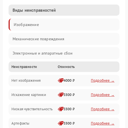
Виды неисправностей
Изображение
Механические повреждения
Электронные и аппаратные сбои
Неисправности
Стоимость
Неисправности сенсора и оптики
Нет изображения
4000 ₽
Подробнее →
Программные ошибки
Искажение картинки
3500 ₽
Подробнее →
Электропитание
Низкая чувствительность
3500 ₽
Подробнее →
Измерения
Артефакты
3500 ₽
Подробнее →
Матрица