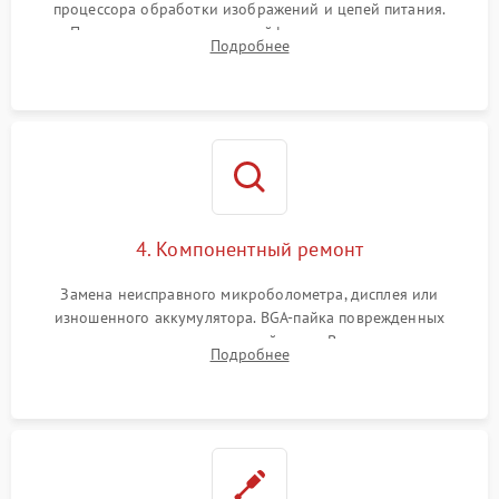
процессора обработки изображений и цепей питания.
Проверка целостности шлейфов, модуля памяти и
Подробнее
интерфейсов связи. Выявление сгоревших SMD-компонентов
на плате.
4. Компонентный ремонт
Замена неисправного микроболометра, дисплея или
изношенного аккумулятора. BGA-пайка поврежденных
контроллеров на материнской плате. Восстановление
Подробнее
разъемов и кнопок, замена поврежденных элементов
корпуса.