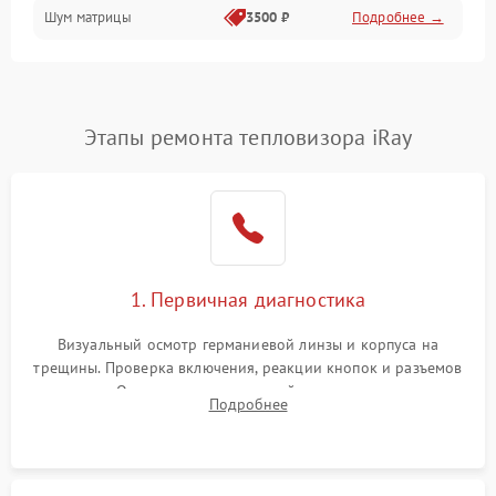
Шум матрицы
3500 ₽
Подробнее →
Проблемы питания
Температурные проблемы
Сбои коммуникаций и интерфейсов
Этапы ремонта тепловизора iRay
Программные сбои
Проблемы с объективом
1. Первичная диагностика
Экран (дисплей)
Визуальный осмотр германиевой линзы и корпуса на
трещины. Проверка включения, реакции кнопок и разъемов
зарядки. Оценка вывода тепловой сигнатуры на экран,
Подробнее
проверка базовых функций и считывание системных
ошибок.