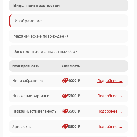
Виды неисправностей
Изображение
Механические повреждения
Электронные и аппаратные сбои
Неисправности
Стоимость
Неисправности сенсора и оптики
Нет изображения
4000 ₽
Подробнее →
Программные ошибки
Искажение картинки
3500 ₽
Подробнее →
Электропитание
Низкая чувствительность
3500 ₽
Подробнее →
Измерения
Артефакты
3500 ₽
Подробнее →
Матрица