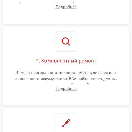
Проверка целостности шлейфов, модуля памяти и
Подробнее
интерфейсов связи. Выявление сгоревших SMD-компонентов
на плате.
4. Компонентный ремонт
Замена неисправного микроболометра, дисплея или
изношенного аккумулятора. BGA-пайка поврежденных
контроллеров на материнской плате. Восстановление
Подробнее
разъемов и кнопок, замена поврежденных элементов
корпуса.