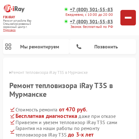
+7 (800) 301-55-83
Ежедневно, с 10:00 до 20:00
FIX-IRAY
+7 (800) 301-55-83
Ремонт устройств iRay
Специализированный
Звонок бесплатный по РФ
cервисный центр г.
Мурманск
Мы ремонтируем
Позвонить
анске
Ремонт тепловизора iRay T3S в Мурманске
Ремонт тепловизора iRay T3S в
Мурманске
Ремонт тепловизионных прицелов iRay
Ремонт оптических прицелов iRay
Ремонт коллиматорных прицелов iRay
от 470 руб.
Стоимость ремонта
Бесплатная диагностика
даже при отказе
Привезем и увезем тепловизор iRay T3S сами
Гарантия на наши работы по ремонту
до 3-х лет
тепловизоров iRay T3S