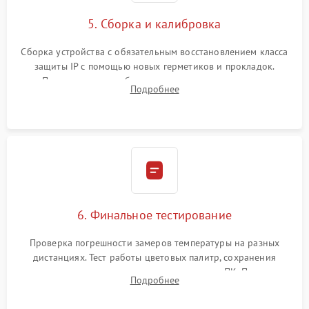
5. Сборка и калибровка
Сборка устройства с обязательным восстановлением класса
защиты IP с помощью новых герметиков и прокладок.
Программная калибровка матрицы по эталонному
Подробнее
абсолютно черному телу для точного измерения температур.
6. Финальное тестирование
Проверка погрешности замеров температуры на разных
дистанциях. Тест работы цветовых палитр, сохранения
термограмм в память и передачи данных на ПК. Проверка
Подробнее
автономности работы и итоговый контроль качества.