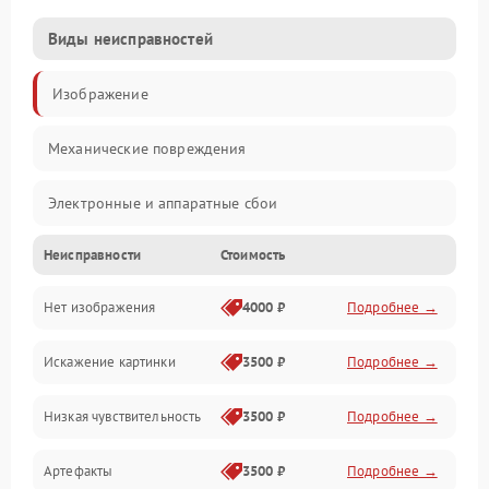
Виды неисправностей
Изображение
Механические повреждения
Электронные и аппаратные сбои
Неисправности
Стоимость
Неисправности сенсора и оптики
Нет изображения
4000 ₽
Подробнее →
Программные ошибки
Искажение картинки
3500 ₽
Подробнее →
Электропитание
Низкая чувствительность
3500 ₽
Подробнее →
Измерения
Артефакты
3500 ₽
Подробнее →
Матрица