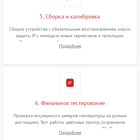
5. Сборка и калибровка
Сборка устройства с обязательным восстановлением класса
защиты IP с помощью новых герметиков и прокладок.
Программная калибровка матрицы по эталонному
Подробнее
абсолютно черному телу для точного измерения температур.
6. Финальное тестирование
Проверка погрешности замеров температуры на разных
дистанциях. Тест работы цветовых палитр, сохранения
термограмм в память и передачи данных на ПК. Проверка
Подробнее
автономности работы и итоговый контроль качества.