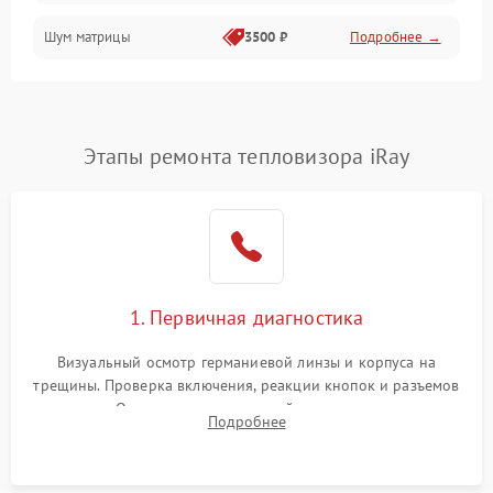
Шум матрицы
3500 ₽
Подробнее →
Проблемы питания
Температурные проблемы
Сбои коммуникаций и интерфейсов
Этапы ремонта тепловизора iRay
Программные сбои
Проблемы с объективом
1. Первичная диагностика
Экран (дисплей)
Визуальный осмотр германиевой линзы и корпуса на
трещины. Проверка включения, реакции кнопок и разъемов
зарядки. Оценка вывода тепловой сигнатуры на экран,
Подробнее
проверка базовых функций и считывание системных
ошибок.