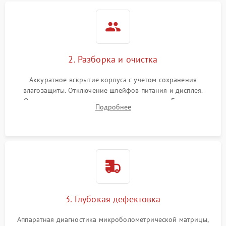
2. Разборка и очистка
Аккуратное вскрытие корпуса с учетом сохранения
влагозащиты. Отключение шлейфов питания и дисплея.
Очистка внутренних плат от окислов и пыли. Бережная
Подробнее
обработка германиевого объектива специализированными
растворами.
3. Глубокая дефектовка
Аппаратная диагностика микроболометрической матрицы,