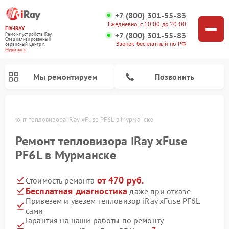
+7 (800) 301-55-83
Ежедневно, с 10:00 до 20:00
FIX-IRAY
+7 (800) 301-55-83
Ремонт устройств iRay
Специализированный
Звонок бесплатный по РФ
cервисный центр г.
Мурманск
Мы ремонтируем
Позвонить
е
Ремонт тепловизора iRay xFuse PF6L в Мурманске
Ремонт тепловизора iRay xFuse
PF6L в Мурманске
Ремонт тепловизионных прицелов iRay
Ремонт оптических прицелов iRay
Ремонт коллиматорных прицелов iRay
от 470 руб.
Стоимость ремонта
Бесплатная диагностика
даже при отказе
Привезем и увезем тепловизор iRay xFuse PF6L
сами
Гарантия на наши работы по ремонту