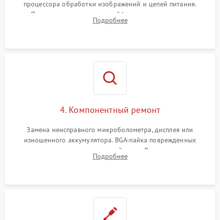
процессора обработки изображений и цепей питания.
Проверка целостности шлейфов, модуля памяти и
Подробнее
интерфейсов связи. Выявление сгоревших SMD-компонентов
на плате.
4. Компонентный ремонт
Замена неисправного микроболометра, дисплея или
изношенного аккумулятора. BGA-пайка поврежденных
контроллеров на материнской плате. Восстановление
Подробнее
разъемов и кнопок, замена поврежденных элементов
корпуса.